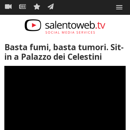
Navigazione
Salta
Toggl
al
principale
VIDEO
NEWS
SERVIZI
CONTATTI
navig
contenuto
principale
Basta fumi, basta tumori. Sit-
in a Palazzo dei Celestini