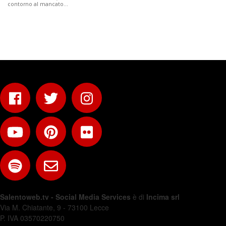
contorno al mancato…
Salentoweb.tv - Social Media Services
è di
Incima srl
Via M. Chiatante, 9 - 73100 Lecce
P. IVA 03570220750