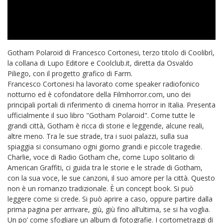
Gotham Polaroid di Francesco Cortonesi, terzo titolo di Coolibrì,
la collana di Lupo Editore e Coolclub.it, diretta da Osvaldo
Piliego, con il progetto grafico di Farm.
Francesco Cortonesi ha lavorato come speaker radiofonico
notturno ed è cofondatore della Filmhorror.com, uno dei
principali portali di riferimento di cinema horror in Italia. Presenta
ufficialmente il suo libro "Gotham Polaroid". Come tutte le
grandi città, Gotham è ricca di storie e leggende, alcune reali,
altre meno. Tra le sue strade, tra i suoi palazzi, sulla sua
spiaggia si consumano ogni giorno grandi e piccole tragedie.
Charlie, voce di Radio Gotham che, come Lupo solitario di
American Graffiti, ci guida tra le storie e le strade di Gotham,
con la sua voce, le sue canzoni, il suo amore per la città. Questo
non è un romanzo tradizionale. È un concept book. Si può
leggere come si crede. Si può aprire a caso, oppure partire dalla
prima pagina per arrivare, giù, giù fino all’ultima, se si ha voglia.
Un po’ come sfogliare un album di fotografie. I cortometraggi di