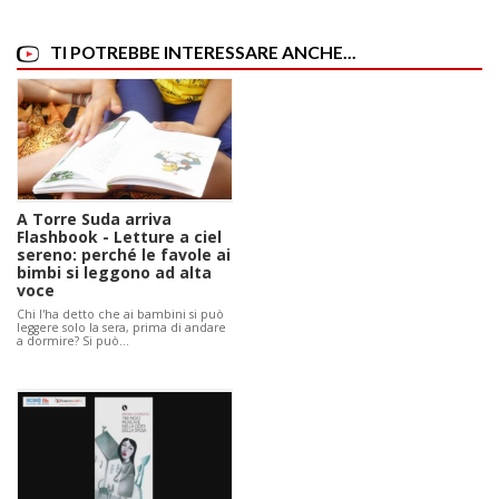
TI POTREBBE INTERESSARE ANCHE...
A Torre Suda arriva
Flashbook - Letture a ciel
sereno: perché le favole ai
bimbi si leggono ad alta
voce
Chi l'ha detto che ai bambini si può
leggere solo la sera, prima di andare
a dormire? Si può…