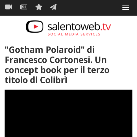
Navigazione
Salta
Toggl
al
principale
VIDEO
NEWS
SERVIZI
CONTATTI
navig
contenuto
principale
"Gotham Polaroid" di
Francesco Cortonesi. Un
concept book per il terzo
titolo di Colibrì