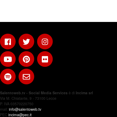
Salentoweb.tv - Social Media Services
è di
Incima srl
Via M. Chiatante, 9 - 73100 Lecce
P. IVA 03570220750
mail:
info@salentoweb.tv
PEC
incima@pec.it