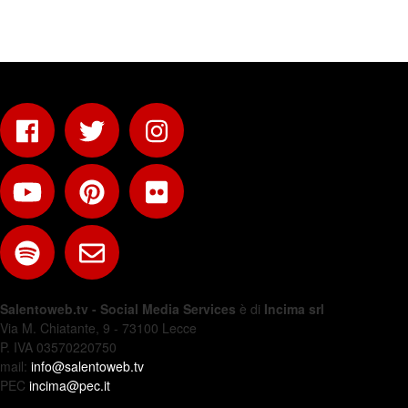
Salentoweb.tv - Social Media Services
è di
Incima srl
Via M. Chiatante, 9 - 73100 Lecce
P. IVA 03570220750
mail:
info@salentoweb.tv
PEC
incima@pec.it