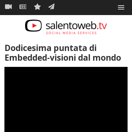
Navigazione
Salta
Toggl
al
principale
VIDEO
NEWS
SERVIZI
CONTATTI
navig
contenuto
principale
Dodicesima puntata di
Embedded-visioni dal mondo