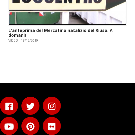
L'anteprima del Mercatino natalizio del Riuso. A
domani!
VIDEO
18/12/2010