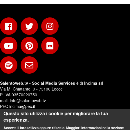
Salentoweb.tv - Social Media Services
è di
Incima srl
Via M. Chiatante, 9 - 73100 Lecce
P. IVA 03570220750
mail:
info@salentoweb.tv
PEC
incima@pec.it
Questo sito utilizza i cookie per migliorare la tua
Privacy e Trattamento Dati Personali
esperienza.
Web Design:
Andrea Riezzo
Accetta il loro utilizzo oppure rifiutalo. Maggiori informazioni nella sezione