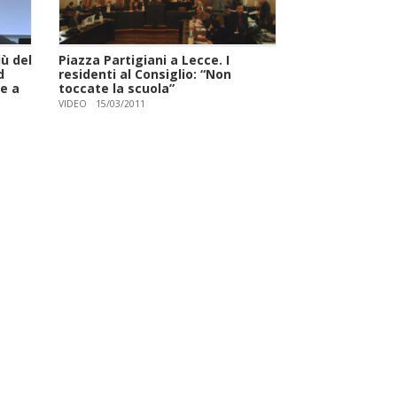
ù del
Piazza Partigiani a Lecce. I
d
residenti al Consiglio: “Non
e a
toccate la scuola”
VIDEO
15/03/2011