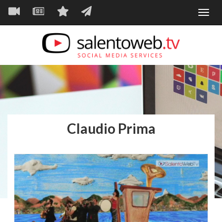
Navigazione
Salta
Toggl
al
principale
VIDEO
NEWS
SERVIZI
CONTATTI
navig
contenuto
principale
Claudio Prima