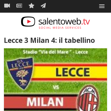
Navigazione
Salta
Toggl
al
principale
VIDEO
NEWS
SERVIZI
CONTATTI
navig
contenuto
principale
Lecce 3 Milan 4: il tabellino