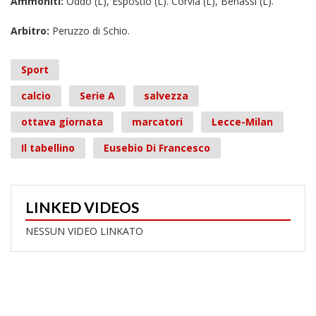
Ammoniti:
Oddo (L), Espostio (L). Corvia (L), Benassi (L).
Arbitro:
Peruzzo di Schio.
Sport
calcio
Serie A
salvezza
ottava giornata
marcatori
Lecce-Milan
Il tabellino
Eusebio Di Francesco
LINKED VIDEOS
NESSUN VIDEO LINKATO