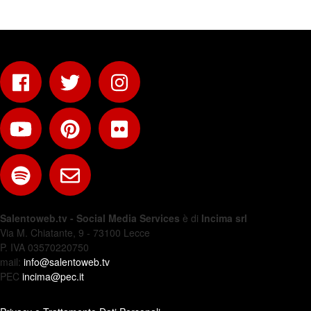
Salentoweb.tv - Social Media Services
è di
Incima srl
Via M. Chiatante, 9 - 73100 Lecce
P. IVA 03570220750
mail:
info@salentoweb.tv
PEC
incima@pec.it