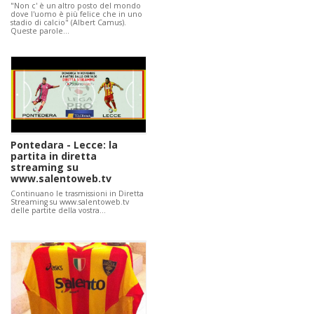
"Non c' è un altro posto del mondo
dove l'uomo è più felice che in uno
stadio di calcio" (Albert Camus).
Queste parole…
Pontedara - Lecce: la
partita in diretta
streaming su
www.salentoweb.tv
Continuano le trasmissioni in Diretta
Streaming su www.salentoweb.tv
delle partite della vostra…