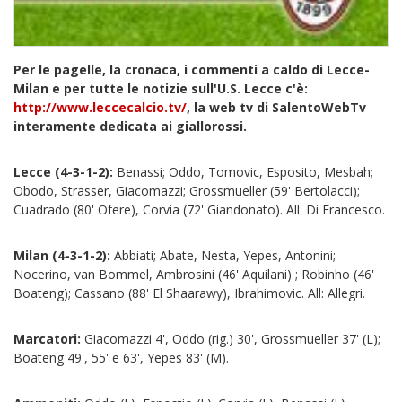
Per le pagelle, la cronaca, i commenti a caldo di Lecce-
Milan e per tutte le notizie sull'U.S. Lecce c'è:
http://www.leccecalcio.tv/
, la web tv di SalentoWebTv
interamente dedicata ai giallorossi.
Lecce (4-3-1-2):
Benassi; Oddo, Tomovic, Esposito, Mesbah;
Obodo, Strasser, Giacomazzi; Grossmueller (59' Bertolacci);
Cuadrado (80' Ofere), Corvia (72' Giandonato). All: Di Francesco.
Milan (4-3-1-2):
Abbiati; Abate, Nesta, Yepes, Antonini;
Nocerino, van Bommel, Ambrosini (46' Aquilani) ; Robinho (46'
Boateng); Cassano (88' El Shaarawy), Ibrahimovic. All: Allegri.
Marcatori:
Giacomazzi 4', Oddo (rig.) 30', Grossmueller 37' (L);
Boateng 49', 55' e 63', Yepes 83' (M).