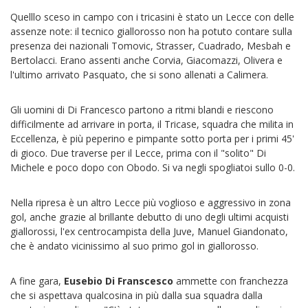
Quelllo sceso in campo con i tricasini è stato un Lecce con delle
assenze note: il tecnico giallorosso non ha potuto contare sulla
presenza dei nazionali Tomovic, Strasser, Cuadrado, Mesbah e
Bertolacci. Erano assenti anche Corvia, Giacomazzi, Olivera e
l'ultimo arrivato Pasquato, che si sono allenati a Calimera.
Gli uomini di Di Francesco partono a ritmi blandi e riescono
difficilmente ad arrivare in porta, il Tricase, squadra che milita in
Eccellenza, è più peperino e pimpante sotto porta per i primi 45'
di gioco. Due traverse per il Lecce, prima con il "solito" Di
Michele e poco dopo con Obodo. Si va negli spogliatoi sullo 0-0.
Nella ripresa è un altro Lecce più voglioso e aggressivo in zona
gol, anche grazie al brillante debutto di uno degli ultimi acquisti
giallorossi, l'ex centrocampista della Juve, Manuel Giandonato,
che è andato vicinissimo al suo primo gol in giallorosso.
A fine gara,
Eusebio Di Franscesco
ammette con franchezza
che si aspettava qualcosina in più dalla sua squadra dalla