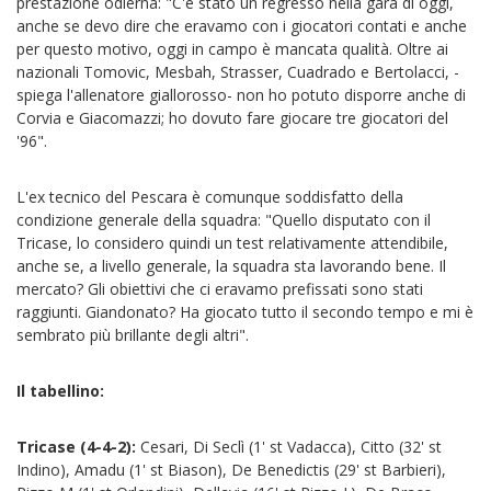
prestazione odierna: "C'è stato un regresso nella gara di oggi,
anche se devo dire che eravamo con i giocatori contati e anche
per questo motivo, oggi in campo è mancata qualità. Oltre ai
nazionali Tomovic, Mesbah, Strasser, Cuadrado e Bertolacci, -
spiega l'allenatore giallorosso- non ho potuto disporre anche di
Corvia e Giacomazzi; ho dovuto fare giocare tre giocatori del
'96".
L'ex tecnico del Pescara è comunque soddisfatto della
condizione generale della squadra: "Quello disputato con il
Tricase, lo considero quindi un test relativamente attendibile,
anche se, a livello generale, la squadra sta lavorando bene. Il
mercato? Gli obiettivi che ci eravamo prefissati sono stati
raggiunti. Giandonato? Ha giocato tutto il secondo tempo e mi è
sembrato più brillante degli altri".
Il tabellino:
Tricase (4-4-2):
Cesari, Di Seclì (1' st Vadacca), Citto (32' st
Indino), Amadu (1' st Biason), De Benedictis (29' st Barbieri),