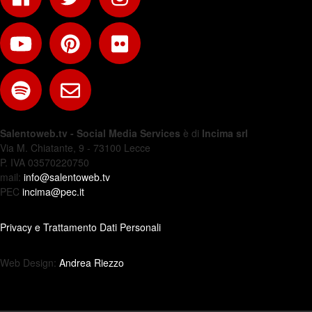
Salentoweb.tv - Social Media Services
è di
Incima srl
Via M. Chiatante, 9 - 73100 Lecce
P. IVA 03570220750
mail:
info@salentoweb.tv
PEC
incima@pec.it
Privacy e Trattamento Dati Personali
Web Design:
Andrea Riezzo