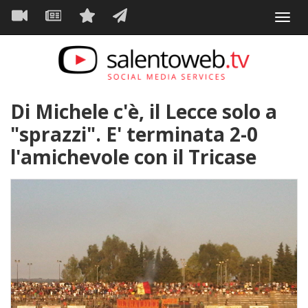
Navigazione
Salta
Toggl
al
principale
VIDEO
NEWS
SERVIZI
CONTATTI
navig
contenuto
principale
Di Michele c'è, il Lecce solo a
"sprazzi". E' terminata 2-0
l'amichevole con il Tricase