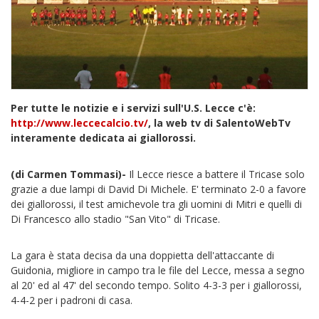
Per tutte le notizie e i servizi sull'U.S. Lecce c'è:
http://www.leccecalcio.tv/
, la web tv di SalentoWebTv
interamente dedicata ai giallorossi.
(di Carmen Tommasi)-
Il Lecce riesce a battere il Tricase solo
grazie a due lampi di David Di Michele. E' terminato 2-0 a favore
dei giallorossi, il test amichevole tra gli uomini di Mitri e quelli di
Di Francesco allo stadio "San Vito" di Tricase.
La gara è stata decisa da una doppietta dell'attaccante di
Guidonia, migliore in campo tra le file del Lecce, messa a segno
al 20' ed al 47' del secondo tempo. Solito 4-3-3 per i giallorossi,
4-4-2 per i padroni di casa.