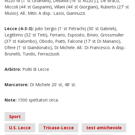
Rizzo M (1' st Orlandini), Dellavia (16' st Rizzo J.), De Braco,
Miccoli (44' st Gasparini), Villani (44' st Giorgiani), Ruberto (27' st
Musio). All.: Mitri. A disp.: Lazoi, Giannuzzi.
Lecce (4-3-3):
Julio Sergio (1' st Petrachi) (30' st Gabrieli),
Legittimo (32' st Tinti), Ferrario, Esposito, Brivio, Grossmuller
(37' st Kalombo), Obodo, Piatti, Falcone (17' st Di Mariano),
Ofere (1' st Giandonato), Di Michele. All.: Di Francesco. A disp.:
Brunetti, Tundo, Ferrazzuoli.
Arbitro:
Politi di Lecce
Marcatore:
Di Michele 20' st, 48' st.
Note:
1500 spettatori circa.
Sport
U.S. Lecce
Tricase-Lecce
test amichevole