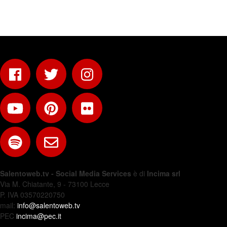
Salentoweb.tv - Social Media Services
è di
Incima srl
Via M. Chiatante, 9 - 73100 Lecce
P. IVA 03570220750
mail:
info@salentoweb.tv
PEC
incima@pec.it