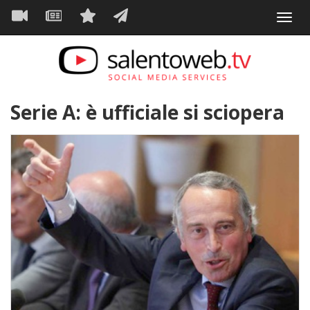
Navigazione
Salta
Toggl
al
principale
VIDEO
NEWS
SERVIZI
CONTATTI
navig
contenuto
principale
Serie A: è ufficiale si sciopera