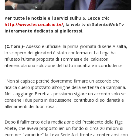
Per tutte le notizie e i servizi sull'U.S. Lecce c'è:
http://www.leccecalcio.tv/
, la web tv di SalentoWebTv
interamente dedicata ai giallorossi.
(C.Tom.)-
Adesso è ufficiale: la prima giornata di serie A salta,
lo sciopero dei giocatori è stato confermato. La Lega ha
rifiutato l'ultima proposta di Tommasi e dei calciatori,
ritenendola una soluzione del tutto inadatta e inconcludente.
''Non si capisce perchè dovremmo firmare un accordo che
ricalca quello ipotizzato all'origine della vertenza da Campana.
Noi - aggiunge Beretta - possiamo siglare un accordo solo se
contiene i due punti in discussione: contributo di solidarietà e
allenamenti dei fuori rosa''.
Dopo il fallimento della mediazione del Presidente della Figc
Abete, che aveva proposto ieri un fondo di circa 20 milioni di
euro per "garantire" la Lega Serie A di fronte a contenziosi con