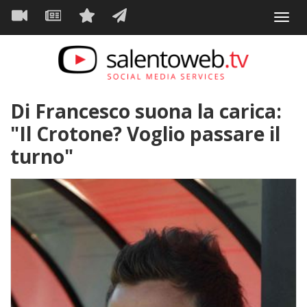
Navigazione
Salta
Toggl
al
principale
VIDEO
NEWS
SERVIZI
CONTATTI
navig
contenuto
principale
Di Francesco suona la carica:
"Il Crotone? Voglio passare il
turno"