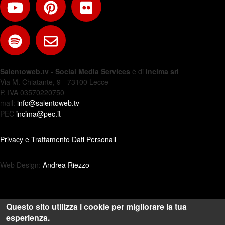
Salentoweb.tv - Social Media Services
è di
Incima srl
Via M. Chiatante, 9 - 73100 Lecce
P. IVA 03570220750
mail:
info@salentoweb.tv
PEC
incima@pec.it
Privacy e Trattamento Dati Personali
Web Design:
Andrea Riezzo
Questo sito utilizza i cookie per migliorare la tua
esperienza.