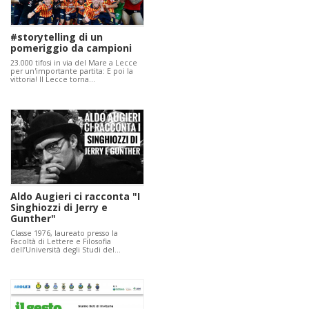
#storytelling di un
pomeriggio da campioni
23.000 tifosi in via del Mare a Lecce
per un'importante partita: E poi la
vittoria! Il Lecce torna…
Aldo Augieri ci racconta "I
Singhiozzi di Jerry e
Gunther"
Classe 1976, laureato presso la
Facoltà di Lettere e Filosofia
dell’Università degli Studi del…