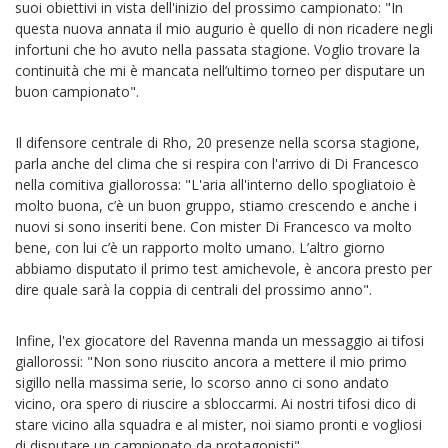
suoi obiettivi in vista dell'inizio del prossimo campionato: "In
questa nuova annata il mio augurio è quello di non ricadere negli
infortuni che ho avuto nella passata stagione. Voglio trovare la
continuità che mi è mancata nell’ultimo torneo per disputare un
buon campionato".
Il difensore centrale di Rho, 20 presenze nella scorsa stagione,
parla anche del clima che si respira con l'arrivo di Di Francesco
nella comitiva giallorossa: "L'aria all'interno dello spogliatoio è
molto buona, c’è un buon gruppo, stiamo crescendo e anche i
nuovi si sono inseriti bene. Con mister Di Francesco va molto
bene, con lui c’è un rapporto molto umano. L’altro giorno
abbiamo disputato il primo test amichevole, è ancora presto per
dire quale sarà la coppia di centrali del prossimo anno".
Infine, l'ex giocatore del Ravenna manda un messaggio ai tifosi
giallorossi: "Non sono riuscito ancora a mettere il mio primo
sigillo nella massima serie, lo scorso anno ci sono andato
vicino, ora spero di riuscire a sbloccarmi. Ai nostri tifosi dico di
stare vicino alla squadra e al mister, noi siamo pronti e vogliosi
di disputare un campionato da protagonisti".