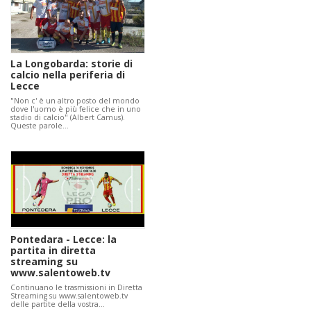
La Longobarda: storie di
calcio nella periferia di
Lecce
"Non c' è un altro posto del mondo
dove l'uomo è più felice che in uno
stadio di calcio" (Albert Camus).
Queste parole…
Pontedara - Lecce: la
partita in diretta
streaming su
www.salentoweb.tv
Continuano le trasmissioni in Diretta
Streaming su www.salentoweb.tv
delle partite della vostra…