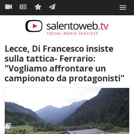
Navigazione
Salta
Toggl
al
principale
VIDEO
NEWS
SERVIZI
CONTATTI
navig
contenuto
principale
Lecce, Di Francesco insiste
sulla tattica- Ferrario:
"Vogliamo affrontare un
campionato da protagonisti"