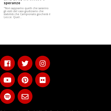
speranze
"Non sappiamo quelli che saranno
gli esiti del caso giudiziario che
stabilirà che Campionato giocherà il
Lecce. Quel…