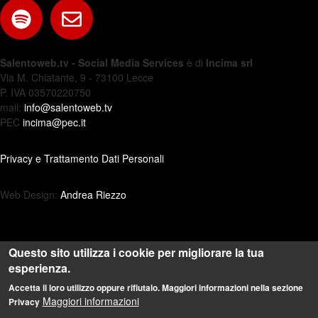
Salentoweb.tv - Social Media Services
è di
Incima srl
Via M. Chiatante, 9 - 73100 Lecce
P. IVA 03570220750
mail:
info@salentoweb.tv
PEC
incima@pec.it
Privacy e Trattamento Dati Personali
Web Design:
Andrea Riezzo
Questo sito utilizza i cookie per migliorare la tua
esperienza.
Accetta il loro utilizzo oppure rifiutalo. Maggiori informazioni nella sezione
Maggiori informazioni
Privacy