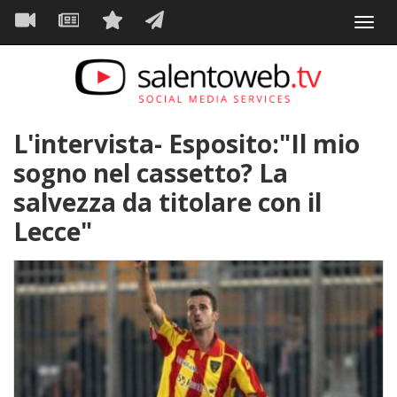
Navigazione
Salta
Toggl
al
principale
VIDEO
NEWS
SERVIZI
CONTATTI
navig
contenuto
principale
L'intervista- Esposito:"Il mio
sogno nel cassetto? La
salvezza da titolare con il
Lecce"