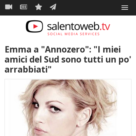
Navigazione
Salta
Toggl
al
principale
VIDEO
NEWS
SERVIZI
CONTATTI
navig
contenuto
principale
Emma a "Annozero": "I miei
amici del Sud sono tutti un po'
arrabbiati"