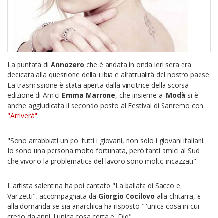
La puntata di
Annozero
che è andata in onda ieri sera era
dedicata alla questione della Libia e all’attualità del nostro paese.
La trasmissione è stata aperta dalla vincitrice della scorsa
edizione di Amici
Emma Marrone
, che insieme ai
Modà
si è
anche aggiudicata il secondo posto al Festival di Sanremo con
"Arriverà"
.
"Sono arrabbiati un po' tutti i giovani, non solo i giovani italiani.
Io sono una persona molto fortunata, però tanti amici al Sud
che vivono la problematica del lavoro sono molto incazzati".
L'artista salentina ha poi cantato "La ballata di Sacco e
Vanzetti", accompagnata da
Giorgio Cocilovo
alla chitarra, e
alla domanda se sia anarchica ha risposto "l'unica cosa in cui
credo da anni, l'unica cosa certa e' Dio".