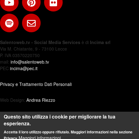
Salentoweb.tv - Social Media Services
è di
Incima srl
Via M. Chiatante, 9 - 73100 Lecce
P. IVA 03570220750
mail:
info@salentoweb.tv
PEC
incima@pec.it
Privacy e Trattamento Dati Personali
Web Design:
Andrea Riezzo
Questo sito utilizza i cookie per migliorare la tua
esperienza.
Accetta il loro utilizzo oppure rifiutalo. Maggiori informazioni nella sezione
Maggiori informazioni
Privacy