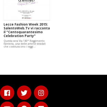
Lecce Fashion Week 2015:
SalentoWeb.Tv vi racconta
il "Centoquarantesimo
Celebration Party"
Questa sera Via 140° Reggimento
Fanteria, una delle arterie stradali
che costituiscono i raggi…